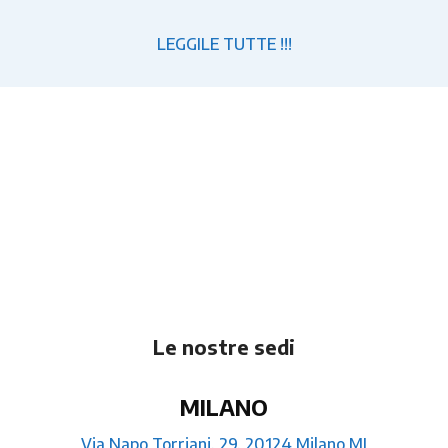
LEGGILE TUTTE !!!
Proponi argomenti o
contattaci per maggiori
informazioni
Rispondiamo in poco tempo
Le nostre sedi
MILANO
Via Napo Torriani, 29, 20124 Milano MI