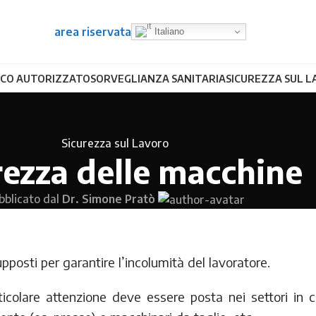
area riservata
Italiano
CO AUTORIZZATO
SORVEGLIANZA SANITARIA
SICUREZZA SUL 
Sicurezza sul Lavoro
rezza delle macchine
bblicato dal
Dr. Simone Pratò
upposti per garantire l’incolumità del lavoratore.
ticolare attenzione deve essere posta nei settori in c