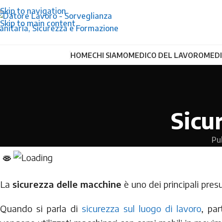
Skip to navigation
Skip to main content
HOME
CHI SIAMO
MEDICO DEL LAVORO
MEDI
Sicu
Pu
La
sicurezza delle macchine
è uno dei principali pres
Quando si parla di
sicurezza sul luogo di lavoro
, par