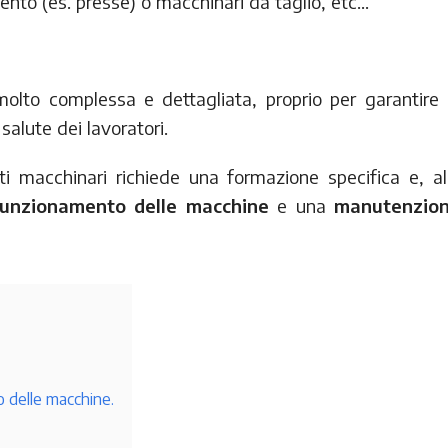
ento (es. presse) o macchinari da taglio, etc…
olto complessa e dettagliata, proprio per garantire 
 salute dei lavoratori.
ti macchinari richiede una formazione specifica e, al
funzionamento delle macchine
e una
manutenzio
o delle macchine.