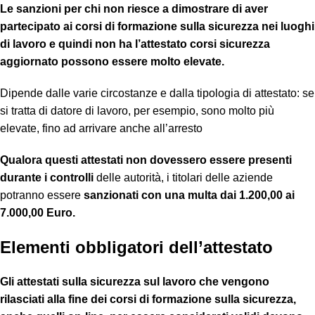
Le sanzioni per chi non riesce a dimostrare di aver
partecipato ai corsi di formazione sulla sicurezza nei luoghi
di lavoro e quindi non ha l’attestato corsi sicurezza
aggiornato possono essere molto elevate.
Dipende dalle varie circostanze e dalla tipologia di attestato: se
si tratta di datore di lavoro, per esempio, sono molto più
elevate, fino ad arrivare anche all’arresto
Qualora questi attestati non dovessero essere presenti
durante i controlli
delle autorità, i titolari delle aziende
potranno essere
sanzionati con una multa dai 1.200,00 ai
7.000,00 Euro.
Elementi obbligatori dell’attestato
Gli attestati sulla sicurezza sul lavoro che vengono
rilasciati alla fine dei corsi di formazione sulla sicurezza,