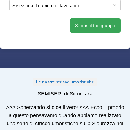
Scopri il tuo gruppo
Le nostre strisce umoristiche
SEMISERI di Sicurezza
>>> Scherzando si dice il vero! <<< Ecco... proprio
a questo pensavamo quando abbiamo realizzato
una serie di strisce umoristiche sulla Sicurezza nei