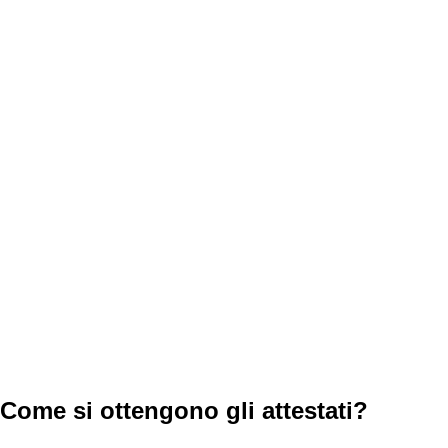
Come si ottengono gli attestati?