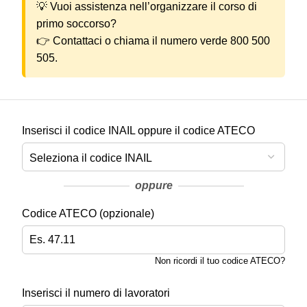
💡 Vuoi assistenza nell’organizzare il corso di
primo soccorso?
👉
Contattaci
o chiama il numero verde
800 500
505
.
Inserisci il codice INAIL oppure il codice ATECO
oppure
Codice ATECO (opzionale)
Non ricordi il tuo codice ATECO?
Inserisci il numero di lavoratori