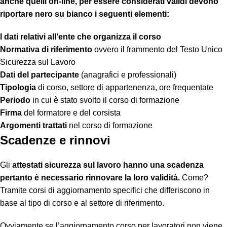
anche quelli on-line, per essere considerati validi devono
riportare nero su bianco i seguenti elementi:
I dati relativi all’ente che organizza il corso
Normativa di riferimento
ovvero il frammento del Testo Unico
Sicurezza sul Lavoro
Dati del partecipante
(anagrafici e professionali)
Tipologia
di corso, settore di appartenenza, ore frequentate
Periodo
in cui è stato svolto il corso di formazione
Firma
del formatore e del corsista
Argomenti trattati
nel corso di formazione
Scadenze e rinnovi
Gli
attestati sicurezza sul lavoro hanno una scadenza
pertanto è necessario rinnovare la loro validità.
Come?
Tramite corsi di aggiornamento specifici che differiscono in
base al tipo di corso e al settore di riferimento.
Ovviamente se l’aggiornamento corso per lavoratori non viene