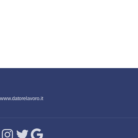
www.datorelavoro.it