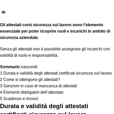
Gli attestati corsi sicurezza sul lavoro sono l’elemento
essenziale per poter ricoprire ruoli e incarichi in ambito di
sicurezza aziendale.
Senza gli attestati non è possibile assegnare gli incarichi con
validità di ruolo e responsabilità.
Sommario
nascondi
1
Durata e validità degli attestati certificati sicurezza sul lavoro
2
Come si ottengono gli attestati?
3
Sanzioni in caso di mancanza di attestati
4
Elementi obbligatori dell’attestato
5
Scadenze e rinnovi
Durata e validità degli attestati