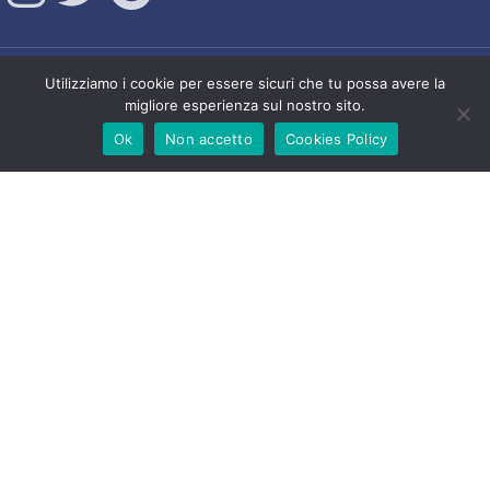
Utilizziamo i cookie per essere sicuri che tu possa avere la
area riservata
migliore esperienza sul nostro sito.
Ok
Non accetto
Cookies Policy
MAPPA DEL SITO
CHI SIAMO
MEDICO DEL LAVORO
SORVEGLIANZA SANITARIA
SICUREZZA SUL LAVORO
FORMAZIONE SUL LAVORO
STRISCE UMORISTICHE
Ultimi Articoli