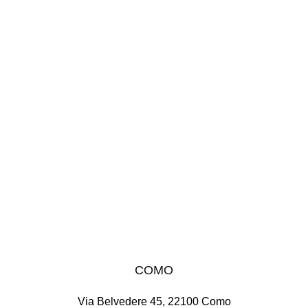
COMO
Via Belvedere 45, 22100 Como