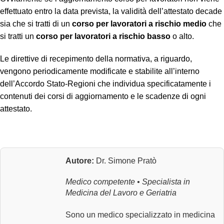
effettuato entro la data prevista, la validità dell’attestato decade
sia che si tratti di un
corso per lavoratori a rischio medio
che
si tratti un
corso per lavoratori a rischio basso
o alto.
Le direttive di recepimento della normativa, a riguardo,
vengono periodicamente modificate e stabilite all’interno
dell’Accordo Stato-Regioni che individua specificatamente i
contenuti dei corsi di aggiornamento e le scadenze di ogni
attestato.
Autore:
Dr. Simone Pratò
Medico competente • Specialista in
Medicina del Lavoro e Geriatria
Sono un medico specializzato in medicina